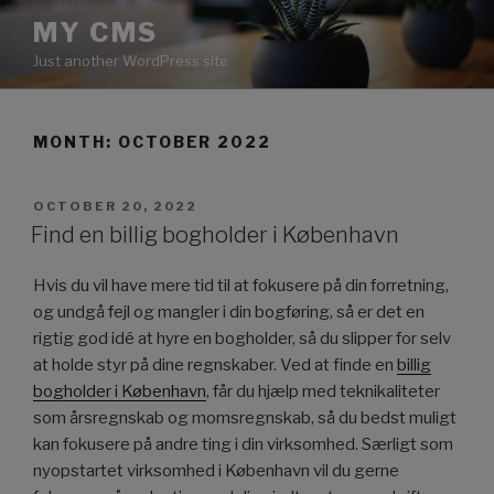
Skip
MY CMS
to
Just another WordPress site
content
MONTH:
OCTOBER 2022
POSTED
OCTOBER 20, 2022
ON
Find en billig bogholder i København
Hvis du vil have mere tid til at fokusere på din forretning,
og undgå fejl og mangler i din bogføring, så er det en
rigtig god idé at hyre en bogholder, så du slipper for selv
at holde styr på dine regnskaber. Ved at finde en
billig
bogholder i København
, får du hjælp med teknikaliteter
som årsregnskab og momsregnskab, så du bedst muligt
kan fokusere på andre ting i din virksomhed. Særligt som
nyopstartet virksomhed i København vil du gerne