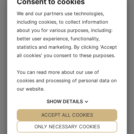
Consent to cookies
ARCHIVES
We and our partners use technologies,
May 2026
including cookies, to collect information
about you for various purposes, including:
April 2026
better user experience, functionality,
March 2026
statistics and marketing. By clicking 'Accept
all cookies' you consent to these purposes.
February 2026
December 2025
You can read more about our use of
cookies and processing of personal data on
November 2025
our website.
September 2025
SHOW
DETAILS
July 2025
YES
ACCEPT ALL COOKIES
NO
YES
NO
May 2025
NECESSARY
PREFERENCES
ONLY NECESSARY COOKIES
April 2025