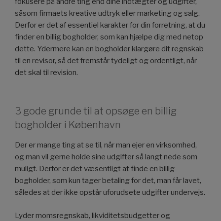
fokusere på andre ting end dine indtægter og udgifter,
såsom firmaets kreative udtryk eller marketing og salg.
Derfor er det af essentiel karakter for din forretning, at du
finder en billig bogholder, som kan hjælpe dig med netop
dette. Ydermere kan en bogholder klargøre dit regnskab
til en revisor, så det fremstår tydeligt og ordentligt, når
det skal til revision.
3 gode grunde til at opsøge en billig
bogholder i København
Der er mange ting at se til, når man ejer en virksomhed,
og man vil gerne holde sine udgifter så langt nede som
muligt. Derfor er det væsentligt at finde en billig
bogholder, som kun tager betaling for det, man får lavet,
således at der ikke opstår uforudsete udgifter undervejs.
Lyder momsregnskab, likviditetsbudgetter og