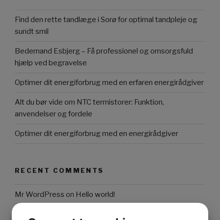
Find den rette tandlæge i Sorø for optimal tandpleje og
sundt smil
Bedemand Esbjerg – Få professionel og omsorgsfuld
hjælp ved begravelse
Optimer dit energiforbrug med en erfaren energirådgiver
Alt du bør vide om NTC termistorer: Funktion,
anvendelser og fordele
Optimer dit energiforbrug med en energirådgiver
RECENT COMMENTS
Mr WordPress
on
Hello world!