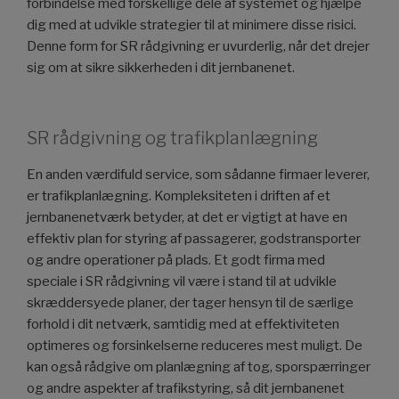
forbindelse med forskellige dele af systemet og hjælpe
dig med at udvikle strategier til at minimere disse risici.
Denne form for SR rådgivning er uvurderlig, når det drejer
sig om at sikre sikkerheden i dit jernbanenet.
SR rådgivning og trafikplanlægning
En anden værdifuld service, som sådanne firmaer leverer,
er trafikplanlægning. Kompleksiteten i driften af et
jernbanenetværk betyder, at det er vigtigt at have en
effektiv plan for styring af passagerer, godstransporter
og andre operationer på plads. Et godt firma med
speciale i SR rådgivning vil være i stand til at udvikle
skræddersyede planer, der tager hensyn til de særlige
forhold i dit netværk, samtidig med at effektiviteten
optimeres og forsinkelserne reduceres mest muligt. De
kan også rådgive om planlægning af tog, sporspærringer
og andre aspekter af trafikstyring, så dit jernbanenet