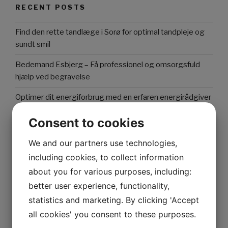
RECENT POSTS
Find den rette tandlæge i Sorø for optimal tandpleje og
sundt smil
Bedemand Esbjerg – Få professionel og omsorgsfuld
hjælp ved begravelse
Optimer dit energiforbrug med en erfaren energirådgiver
Alt du bør vide om NTC termistorer: Funktion,
Consent to cookies
anvendelser og fordele
We and our partners use technologies,
Optimer dit energiforbrug med en energirådgiver
including cookies, to collect information
about you for various purposes, including:
better user experience, functionality,
RECENT COMMENTS
statistics and marketing. By clicking 'Accept
Mr WordPress
on
Hello world!
all cookies' you consent to these purposes.