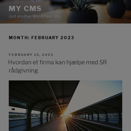
Skip
MY CMS
to
Just another WordPress site
content
MONTH:
FEBRUARY 2023
POSTED
FEBRUARY 15, 2023
ON
Hvordan et firma kan hjælpe med SR
rådgivning