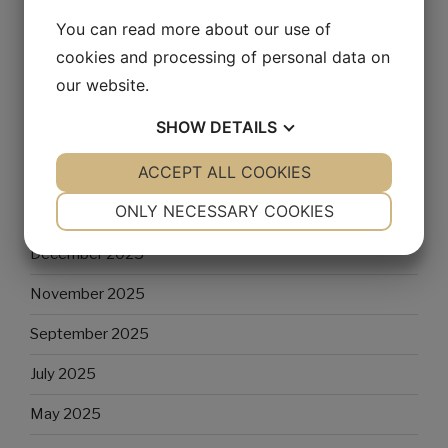
You can read more about our use of
ARCHIVES
cookies and processing of personal data on
our website.
May 2026
SHOW
DETAILS
April 2026
YES
ACCEPT ALL COOKIES
NO
YES
NO
March 2026
NECESSARY
PREFERENCES
ONLY NECESSARY COOKIES
February 2026
YES
NO
YES
NO
December 2025
MARKETING
STATISTICS
November 2025
September 2025
July 2025
May 2025