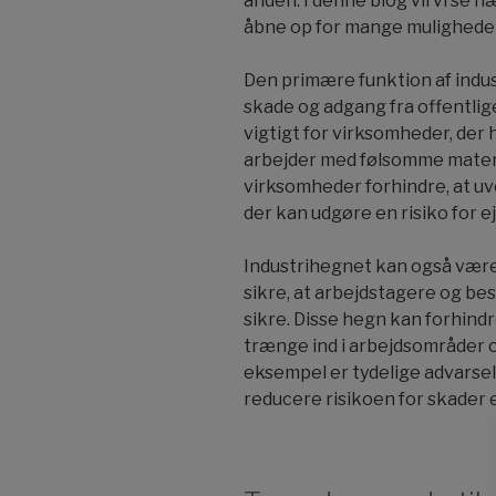
anden. I denne blog vil vi se
åbne op for mange muligheder
Den primære funktion af indu
skade og adgang fra offentli
vigtigt for virksomheder, der 
arbejder med følsomme materi
virksomheder forhindre, at u
der kan udgøre en risiko for
Industrihegnet kan også være e
sikre, at arbejdstagere og be
sikre. Disse hegn kan forhindr
trænge ind i arbejdsområder o
eksempel er tydelige advarsels
reducere risikoen for skader e