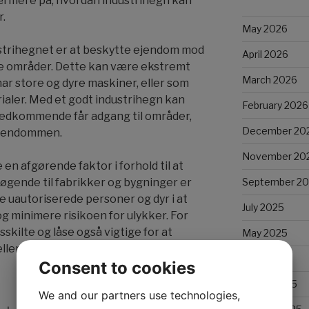
 nærmere på, hvordan industrihegn kan
.
May 2026
strihegnet er at beskytte ejendom mod
April 2026
ge områder. Dette kan være ekstremt
March 2026
har store og dyre maskiner, eller som
aler. Med et godt industrihegn kan
February 2026
vedkommende får adgang til områder,
December 20
 ejendommen.
November 20
n afgørende faktor i forhold til at
September 2
søgende til fabrikker og bygninger er
e uautoriserede personer og dyr i at
July 2025
g minimere risikoen for ulykker. For
skilte og låse også vigtige for at
May 2025
ller ulykker.
April 2025
Consent to cookies
March 2025
We and our partners use technologies,