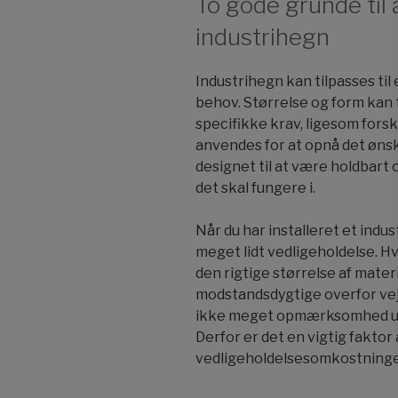
To gode grunde til a
industrihegn
Industrihegn kan tilpasses ti
behov. Størrelse og form kan
specifikke krav, ligesom forsk
anvendes for at opnå det øns
designet til at være holdbart 
det skal fungere i.
Når du har installeret et indu
meget lidt vedligeholdelse. Hv
den rigtige størrelse af mate
modstandsdygtige overfor vej
ikke meget opmærksomhed udo
Derfor er det en vigtig faktor
vedligeholdelsesomkostning