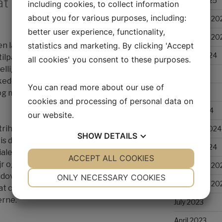
t investere i
January 2025
including cookies, to collect information
about you for various purposes, including:
December 20
better user experience, functionality,
November 20
l en lang række forskellige områder og
statistics and marketing. By clicking 'Accept
August 2024
 tilpasses efter virksomhedens
all cookies' you consent to these purposes.
ellige designs og materialer kan
May 2024
kede look. Et godt hegn bør være
You can read more about our use of
April 2024
og modstandsdygtigt overfor det miljø,
cookies and processing of personal data on
March 2024
our website.
strihegn, vil du bemærke, at det har
February 2024
SHOW
DETAILS
is det er designet korrekt og brugt
January 2024
riale, vil industrihegnene være meget
YES
ACCEPT ALL COOKIES
NO
YES
NO
r og vind. Desuden kræver de generelt
December 20
NECESSARY
PREFERENCES
ver at blive rengjort regelmæssigt.
ONLY NECESSARY COOKIES
November 20
 at overveje, hvis du ønsker at spare på
YES
NO
YES
NO
erne.
July 2023
MARKETING
STATISTICS
April 2023