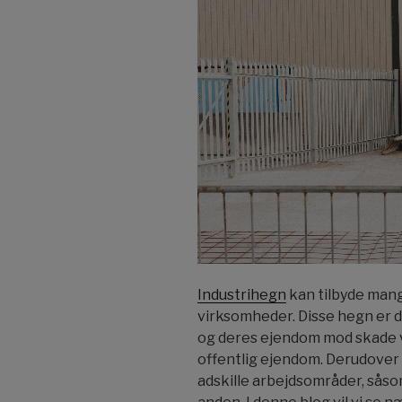
Industrihegn
kan tilbyde mange
virksomheder. Disse hegn er d
og deres ejendom mod skade v
offentlig ejendom. Derudover 
adskille arbejdsområder, såsom