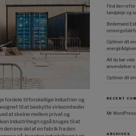
Find den rette
tandpleje og s
Bedemand Esbj
omsorgsfuld h
Optimer dit en
energirådgive
Alt du bør vid
anvendelser o
Optimer dit en
RECENT CO
 fordele til forskellige industrier og
esignet til at beskytte virksomheder
Mr WordPress
ed at skelne mellem privat og
kan industrihegn også bruges til at
 den ene del af en fabrik fra den
ARCHIVES