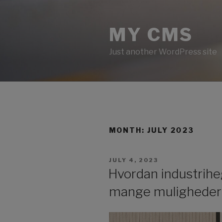
Skip
to
MY CMS
content
Just another WordPress site
MONTH:
JULY 2023
POSTED
JULY 4, 2023
ON
Hvordan industrihe
mange muligheder