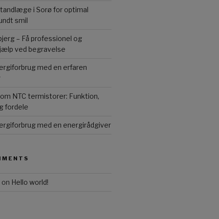
 tandlæge i Sorø for optimal
undt smil
erg – Få professionel og
jælp ved begravelse
ergiforbrug med en erfaren
r
e om NTC termistorer: Funktion,
g fordele
ergiforbrug med en energirådgiver
MMENTS
on
Hello world!