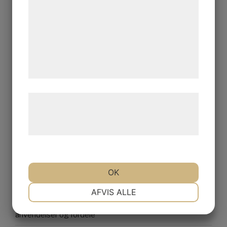
kan blive delt med annoncerings- og
analysepartnere, som kan kombinere dem
med data, du tidligere har givet dem eller
de har indsamlet gennem din brug af deres
Search
Searc
tjenester. Ved at klikke på 'OK' giver du
for:
samtykke til disse formål.
RECENT POSTS
Læs mere om vores brug af cookies og
behandling af persondata på vores
Find den rette tandlæge i Sorø for optimal tandpleje og
hjemmeside.
sundt smil
Bedemand Esbjerg – Få professionel og omsorgsfuld
hjælp ved begravelse
OK
Optimer dit energiforbrug med en erfaren energirådgiver
NØDVENDIGE
PRÆFERENCER
AFVIS ALLE
Alt du bør vide om NTC termistorer: Funktion,
anvendelser og fordele
MARKETING
STATISTIK