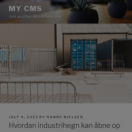
Skip
MY CMS
to
Just another WordPress site
content
POSTED
JULY 4, 2023
BY
HANNE NIELSEN
ON
Hvordan industrihegn kan åbne op