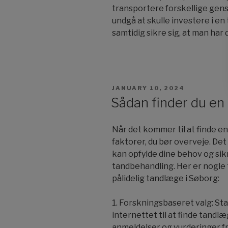
transportere forskellige genst
undgå at skulle investere i en 
samtidig sikre sig, at man har 
POSTED
JANUARY 10, 2024
ON
Sådan finder du en
Når det kommer til at finde e
faktorer, du bør overveje. Det
kan opfylde dine behov og sikr
tandbehandling. Her er nogle t
pålidelig tandlæge i Søborg:
1. Forskningsbaseret valg: Sta
internettet til at finde tand
anmeldelser og vurderinger fra