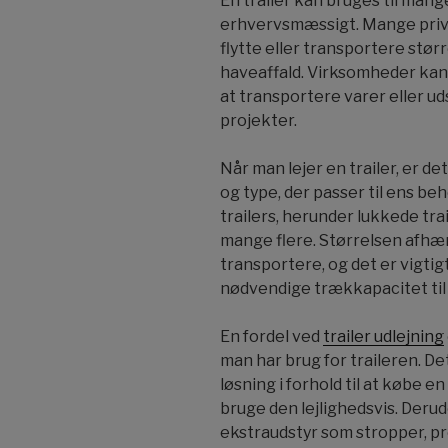
En trailer kan bruges til mang
erhvervsmæssigt. Mange privat
flytte eller transportere stø
haveaffald. Virksomheder kan o
at transportere varer eller ud
projekter.
Når man lejer en trailer, er de
og type, der passer til ens beh
trailers, herunder lukkede trai
mange flere. Størrelsen afhæ
transportere, og det er vigtigt
nødvendige trækkapacitet til 
En fordel ved
trailer udlejning
man har brug for traileren. D
løsning i forhold til at købe e
bruge den lejlighedsvis. Derud
ekstraudstyr som stropper, pr