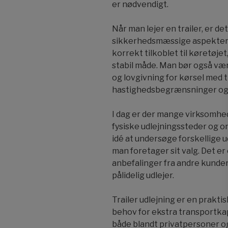
er nødvendigt.
Når man lejer en trailer, er 
sikkerhedsmæssige aspekter. De
korrekt tilkoblet til køretøjet
stabil måde. Man bør også v
og lovgivning for kørsel med t
hastighedsbegrænsninger og k
I dag er der mange virksomhede
fysiske udlejningssteder og o
idé at undersøge forskellige 
man foretager sit valg. Det er
anbefalinger fra andre kunder 
pålidelig udlejer.
Trailer udlejning er en praktis
behov for ekstra transportkap
både blandt privatpersoner og