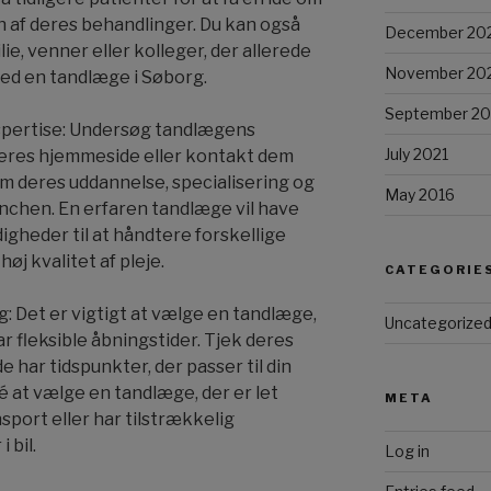
af deres behandlinger. Du kan også
December 20
ie, venner eller kolleger, der allerede
November 20
med en tandlæge i Søborg.
September 20
spertise: Undersøg tandlægens
July 2021
 deres hjemmeside eller kontakt dem
om deres uddannelse, specialisering og
May 2016
nchen. En erfaren tandlæge vil have
gheder til at håndtere forskellige
øj kvalitet af pleje.
CATEGORIE
g: Det er vigtigt at vælge en tandlæge,
Uncategorize
r fleksible åbningstider. Tjek deres
 har tidspunkter, der passer til din
dé at vælge en tandlæge, der er let
META
sport eller har tilstrækkelig
 bil.
Log in