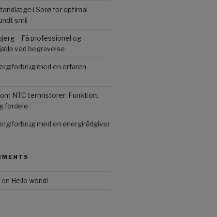
 tandlæge i Sorø for optimal
undt smil
erg – Få professionel og
jælp ved begravelse
ergiforbrug med en erfaren
r
e om NTC termistorer: Funktion,
g fordele
ergiforbrug med en energirådgiver
MMENTS
on
Hello world!