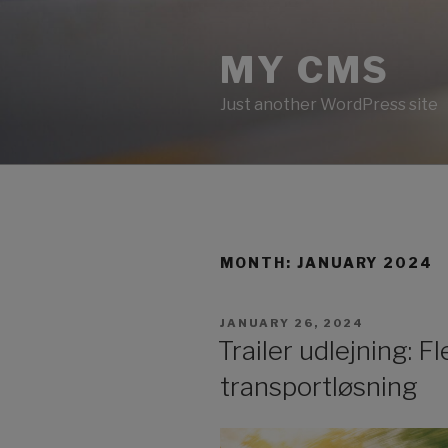
Skip
to
MY CMS
content
Just another WordPress site
MONTH:
JANUARY 2024
POSTED
JANUARY 26, 2024
ON
Trailer udlejning: F
transportløsning