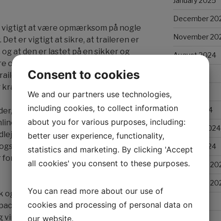
January 2025
December 20
det vigtigt at være opmærksom på nogle
November 20
t er vigtigt at sikre, at traileren er
, og at den er lastet på en sikker og
August 2024
ære opmærksom på de gældende regler
Consent to cookies
May 2024
railer, herunder
rav til sikkerhed.
April 2024
We and our partners use technologies,
including cookies, to collect information
March 2024
r, der tilbyder trailer udlejning, både
about you for various purposes, including:
nline platforme. Det kan være en god
February 2024
udlejningsmuligheder og priser, inden
better user experience, functionality,
 også en god idé at læse anmeldelser og
January 2024
statistics and marketing. By clicking 'Accept
for at sikre sig, at man vælger en
all cookies' you consent to these purposes.
December 20
November 20
You can read more about our use of
k og fleksibel løsning, når man har
July 2023
cookies and processing of personal data on
acitet. Det er en populær service
 virksomheder, der har brug for at
our website.
April 2023