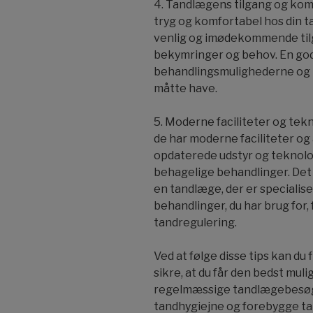
4. Tandlægens tilgang og kommu
tryg og komfortabel hos din t
venlig og imødekommende tilgang
bekymringer og behov. En god t
behandlingsmulighederne og 
måtte have.
5. Moderne faciliteter og tekn
de har moderne faciliteter o
opdaterede udstyr og teknolog
behagelige behandlinger. Det 
en tandlæge, der er specialise
behandlinger, du har brug for, 
tandregulering.
Ved at følge disse tips kan du
sikre, at du får den bedst mul
regelmæssige tandlægebesøg e
tandhygiejne og forebygge tan