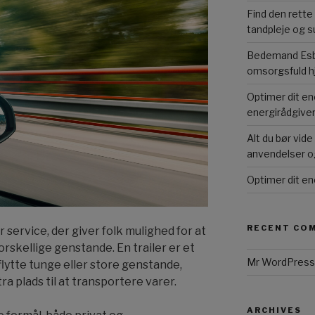
Find den rette
tandpleje og s
Bedemand Esbj
omsorgsfuld h
Optimer dit en
energirådgive
Alt du bør vid
anvendelser o
Optimer dit en
RECENT CO
 service, der giver folk mulighed for at
 forskellige genstande. En trailer er et
Mr WordPress
flytte tunge eller store genstande,
ra plads til at transportere varer.
ARCHIVES