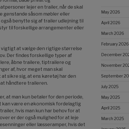
e formål, både privat og
personer lejer en trailer, når de skal
May 2026
rre genstande såsom møbler eller
gså benytte sig af trailer udlejning til
April 2026
styr til forskellige arrangementer eller
March 2026
February 2026
t vigtigt at vælge den rigtige størrelse
December 20
ov. Der findes forskellige typer af
lere, åbne trailere, tiptrailere og
November 20
nger af, hvor meget man skal
September 2
 at sikre sig, at ens køretøj har den
at håndtere traileren.
July 2025
er, at man kun betaler for den periode,
May 2025
et kan være en økonomisk fordelagtig
April 2025
n trailer, hvis man kun har behov for at
over er der også mulighed for at leje
March 2025
esenninger eller læsseramper, hvis det