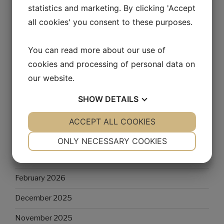
statistics and marketing. By clicking 'Accept
all cookies' you consent to these purposes.
RECENT COMMENTS
You can read more about our use of
Mr WordPress
on
Hello world!
cookies and processing of personal data on
our website.
ARCHIVES
SHOW
DETAILS
May 2026
YES
ACCEPT ALL COOKIES
NO
YES
NO
NECESSARY
PREFERENCES
April 2026
ONLY NECESSARY COOKIES
YES
NO
YES
NO
March 2026
MARKETING
STATISTICS
February 2026
December 2025
November 2025