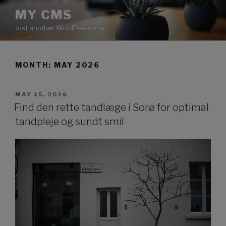
Skip
MY CMS
to
Just another WordPress site
content
MONTH:
MAY 2026
POSTED
MAY 15, 2026
ON
Find den rette tandlæge i Sorø for optimal
tandpleje og sundt smil