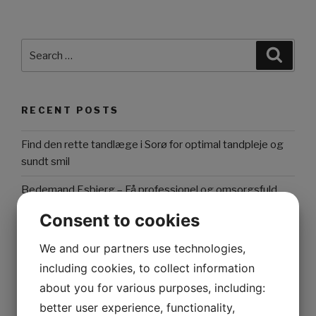
Search
Searc
for:
RECENT POSTS
Find den rette tandlæge i Sorø for optimal tandpleje og
sundt smil
Bedemand Esbjerg – Få professionel og omsorgsfuld
hjælp ved begravelse
Consent to cookies
Optimer dit energiforbrug med en erfaren energirådgiver
We and our partners use technologies,
Alt du bør vide om NTC termistorer: Funktion,
including cookies, to collect information
anvendelser og fordele
about you for various purposes, including:
better user experience, functionality,
Optimer dit energiforbrug med en energirådgiver