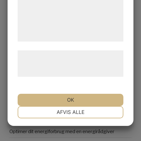
analysepartnere, som kan kombinere dem
med data, du tidligere har givet dem eller
Search
Searc
de har indsamlet gennem din brug af deres
for:
tjenester. Ved at klikke på 'OK' giver du
samtykke til disse formål.
RECENT POSTS
Læs mere om vores brug af cookies og
Find den rette tandlæge i Sorø for optimal tandpleje og
behandling af persondata på vores
sundt smil
hjemmeside.
Bedemand Esbjerg – Få professionel og omsorgsfuld
hjælp ved begravelse
Optimer dit energiforbrug med en erfaren energirådgiver
OK
NØDVENDIGE
PRÆFERENCER
Alt du bør vide om NTC termistorer: Funktion,
AFVIS ALLE
anvendelser og fordele
Optimer dit energiforbrug med en energirådgiver
MARKETING
STATISTIK