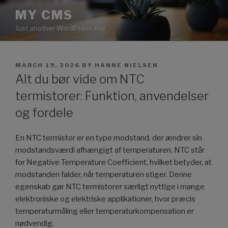
Skip
MY CMS
to
Just another WordPress site
content
POSTED
MARCH 19, 2026
BY
HANNE NIELSEN
ON
Alt du bør vide om NTC
termistorer: Funktion, anvendelser
og fordele
En NTC termistor er en type modstand, der ændrer sin
modstandsværdi afhængigt af temperaturen. NTC står
for Negative Temperature Coefficient, hvilket betyder, at
modstanden falder, når temperaturen stiger. Denne
egenskab gør NTC termistorer særligt nyttige i mange
elektroniske og elektriske applikationer, hvor præcis
temperaturmåling eller temperaturkompensation er
nødvendig.